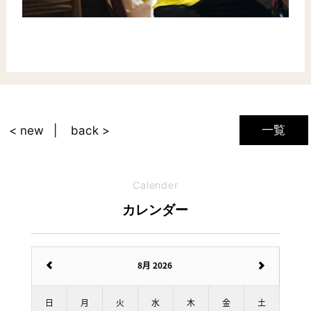
一覧
< new
back >
Calender
カレンダー
8月 2026
日
月
火
水
木
金
土