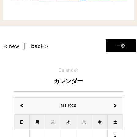
一覧
< new
back >
Calender
カレンダー
8月 2026
日
月
火
水
木
金
土
1